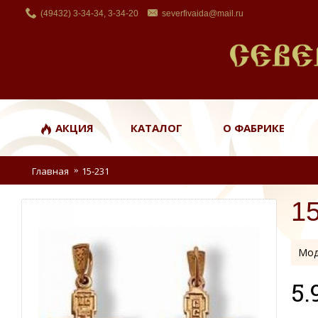
(49432) 3-34-34, 3-34-20
severfivaida@mail.ru
АКЦИЯ
КАТАЛОГ
О ФАБРИКЕ
Главная
15-231
1
Мод
5.