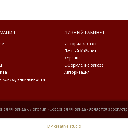
МАЦИЯ
ЛИЧНЫЙ КАБИНЕТ
ке
История заказов
Личный Кабинет
Корзина
ы
Оформление заказа
айта
Авторизация
а конфиденциальности
рная Фиваида». Логотип «Северная Фиваида» является зарегист
DP creative studio