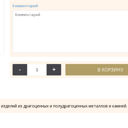
Комментарий
-
+
В КОРЗИНУ
114-044
114-
Крест требный
Крест требн
28.53 гр.
28.61
 изделий из драгоценных и полудрагоценных металлов и камней.