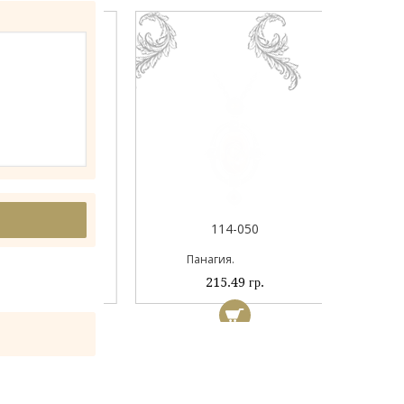
044А
114-050
ый
Панагия.
 гр.
215.49 гр.