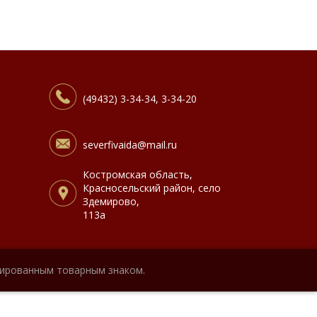
(49432) 3-34-34, 3-34-20
severfivaida@mail.ru
Костромская область,
Красносельский район, село
Здемирово,
113а
рированным товарным знаком.