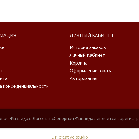
МАЦИЯ
ЛИЧНЫЙ КАБИНЕТ
ке
История заказов
Личный Кабинет
Корзина
ы
Оформление заказа
айта
Авторизация
а конфиденциальности
рная Фиваида». Логотип «Северная Фиваида» является зарегист
DP creative studio