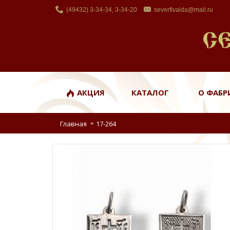
(49432) 3-34-34, 3-34-20
severfivaida@mail.ru
АКЦИЯ
КАТАЛОГ
О ФАБР
Главная
17-264