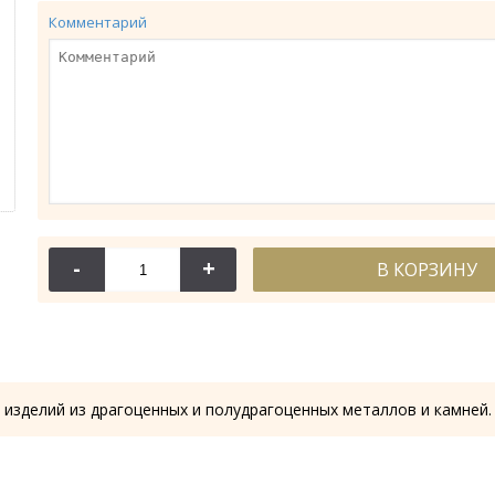
Комментарий
-
+
В КОРЗИНУ
114-044
114-
Крест требный
Крест требн
28.53 гр.
28.61
 изделий из драгоценных и полудрагоценных металлов и камней.