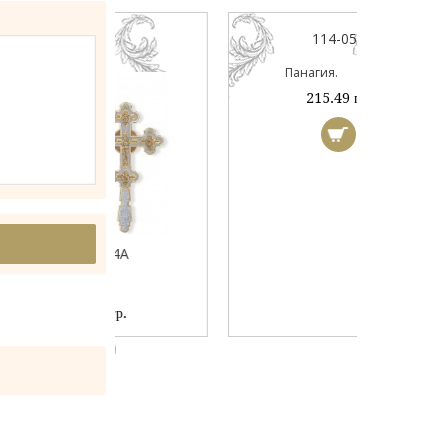
044А
114-050
ый
Панагия.
 гр.
215.49 гр.