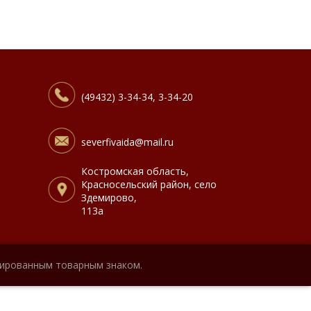
(49432) 3-34-34, 3-34-20
severfivaida@mail.ru
Костромская область,
Красносельский район, село
Здемирово,
113а
рированным товарным знаком.