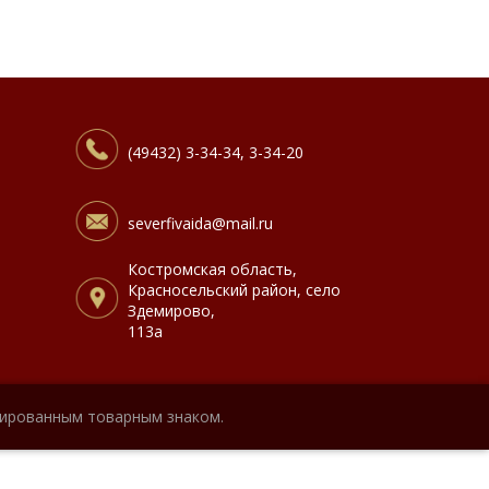
(49432) 3-34-34, 3-34-20
severfivaida@mail.ru
Костромская область,
Красносельский район, село
Здемирово,
113а
рированным товарным знаком.