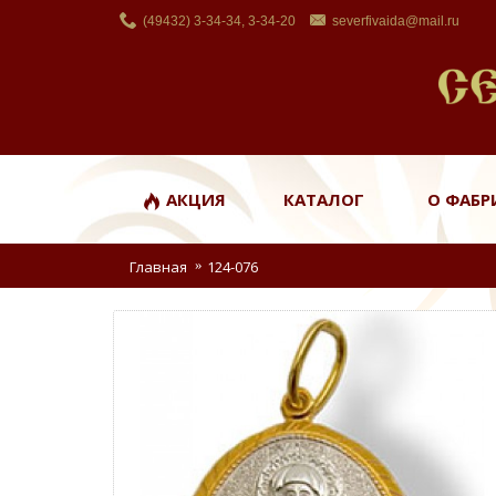
(49432) 3-34-34, 3-34-20
severfivaida@mail.ru
АКЦИЯ
КАТАЛОГ
О ФАБР
Главная
124-076