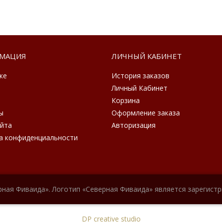
МАЦИЯ
ЛИЧНЫЙ КАБИНЕТ
ке
История заказов
Личный Кабинет
Корзина
ы
Оформление заказа
айта
Авторизация
а конфиденциальности
рная Фиваида». Логотип «Северная Фиваида» является зарегист
DP creative studio