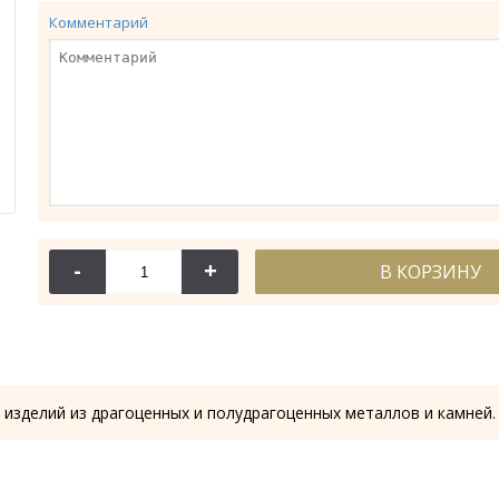
Комментарий
-
+
В КОРЗИНУ
114-044
114-
Крест требный
Крест требн
28.53 гр.
28.61
 изделий из драгоценных и полудрагоценных металлов и камней.