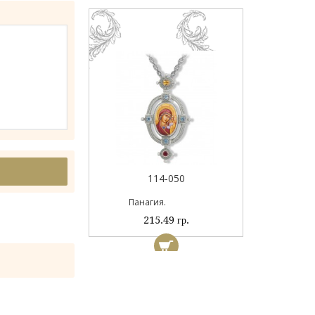
044А
114-050
ый
Панагия.
 гр.
215.49 гр.