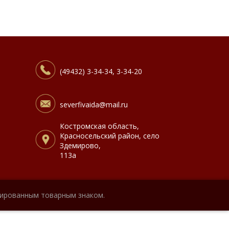
(49432) 3-34-34, 3-34-20
severfivaida@mail.ru
Костромская область,
Красносельский район, село
Здемирово,
113а
рированным товарным знаком.