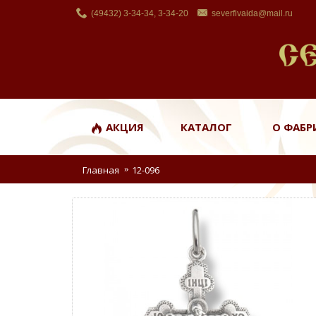
(49432) 3-34-34, 3-34-20
severfivaida@mail.ru
АКЦИЯ
КАТАЛОГ
О ФАБР
Главная
12-096