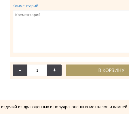
Комментарий
-
+
В КОРЗИНУ
114-044
114-
Крест требный
Крест требн
28.53 гр.
28.61
 изделий из драгоценных и полудрагоценных металлов и камней.