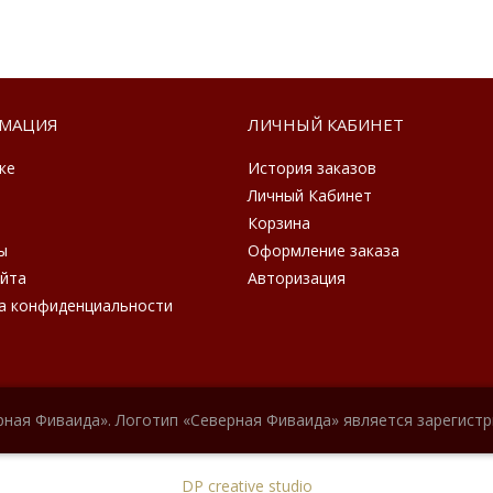
МАЦИЯ
ЛИЧНЫЙ КАБИНЕТ
ке
История заказов
Личный Кабинет
Корзина
ы
Оформление заказа
айта
Авторизация
а конфиденциальности
рная Фиваида». Логотип «Северная Фиваида» является зарегист
DP creative studio