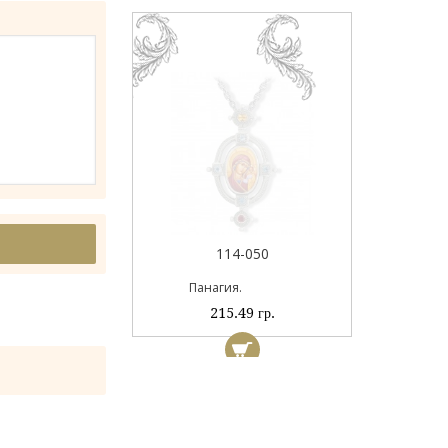
044А
114-050
ый
Панагия.
 гр.
215.49 гр.