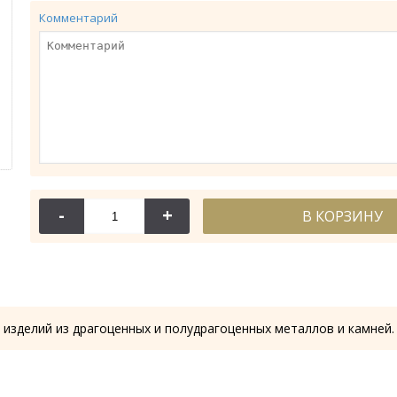
Комментарий
-
+
В КОРЗИНУ
114-044
114-
Крест требный
Крест требн
28.53 гр.
28.61
 изделий из драгоценных и полудрагоценных металлов и камней.