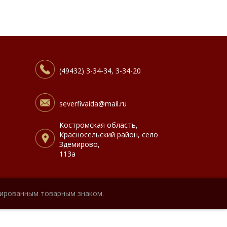
(49432) 3-34-34, 3-34-20
severfivaida@mail.ru
Костромская область,
Красносельский район, село
Здемирово,
113а
рированным товарным знаком.