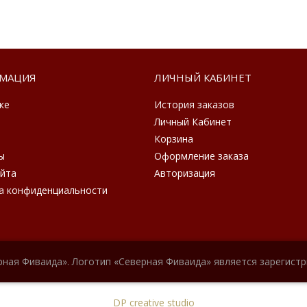
МАЦИЯ
ЛИЧНЫЙ КАБИНЕТ
ке
История заказов
Личный Кабинет
Корзина
ы
Оформление заказа
айта
Авторизация
а конфиденциальности
рная Фиваида». Логотип «Северная Фиваида» является зарегист
DP creative studio