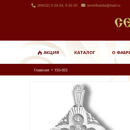
(49432) 3-34-34, 3-34-20
severfivaida@mail.ru
АКЦИЯ
КАТАЛОГ
О ФАБР
Главная
150-055