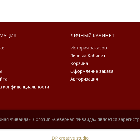
МАЦИЯ
ЛИЧНЫЙ КАБИНЕТ
ке
История заказов
Личный Кабинет
Корзина
ы
Оформление заказа
айта
Авторизация
а конфиденциальности
рная Фиваида». Логотип «Северная Фиваида» является зарегист
DP creative studio