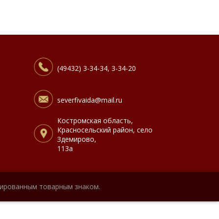
(49432) 3-34-34, 3-34-20
severfivaida@mail.ru
Костромская область,
Красносельский район, село
Здемирово,
113а
рированным товарным знаком.