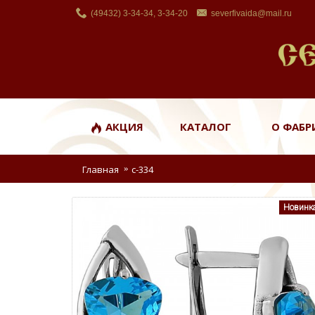
(49432) 3-34-34, 3-34-20
severfivaida@mail.ru
АКЦИЯ
КАТАЛОГ
О ФАБР
Главная
с-334
Новинк