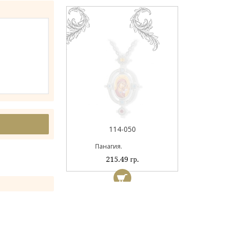
044А
114-050
ый
Панагия.
 гр.
215.49 гр.