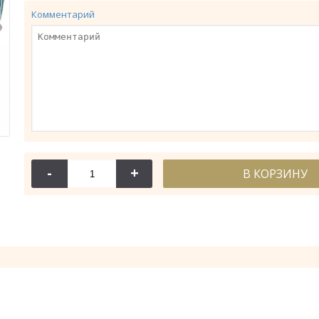
Комментарий
-
+
В КОРЗИНУ
114-044
114-
Крест требный
Крест требн
28.53 гр.
28.61