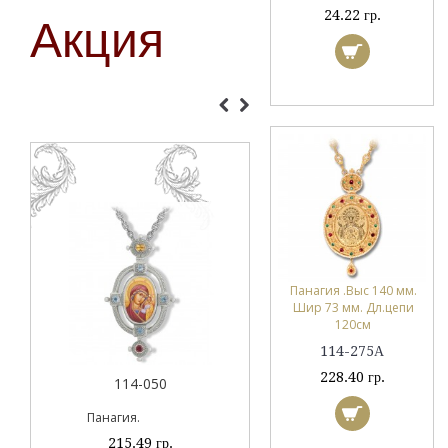
24.22 гр.
Акция
114-194Б
89.57 гр.
Панагия .Выс 140 мм.
Шир 73 мм. Дл.цепи
120см
114-275А
228.40 гр.
114-050
Панагия.
215.49 гр.