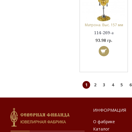
Матрона. Выс. 157 мм
114-269-а
93.98 гр.
1
2
3
4
5
6
ИНФОРМАЦИЯ
О фабрике
Каталог