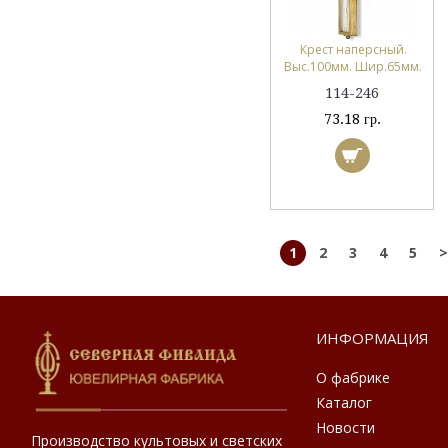
Крест наперсный.
Выс.100мм. Шир.65мм.
114-246
73.18 гр.
1
2
3
4
5
>
ИНФОРМАЦИЯ
О фабрике
Каталог
Новости
Производство культовых и светских