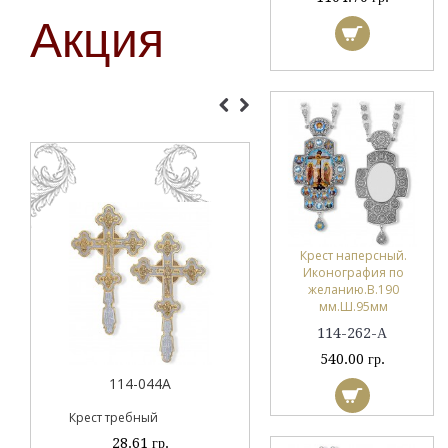
Акция
114-050
114
Панагия.
89.5
215.49 гр.
Крест наперсный.
Иконография по
желанию.В.190
мм.Ш.95мм
114-262-А
540.00 гр.
А