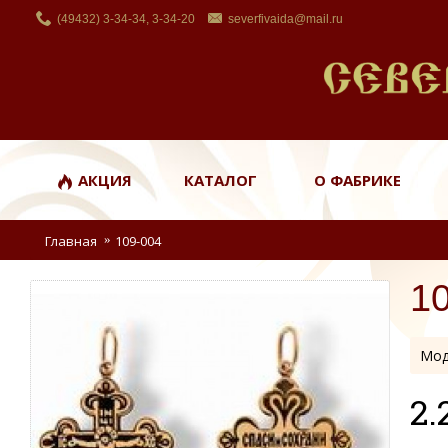
(49432) 3-34-34, 3-34-20
severfivaida@mail.ru
АКЦИЯ
КАТАЛОГ
О ФАБРИКЕ
Главная
109-004
1
Мод
2.