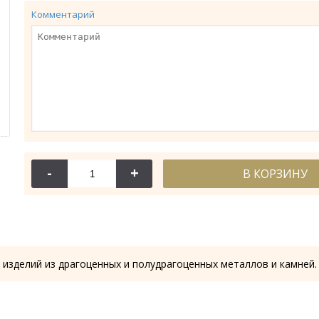
Комментарий
-
+
В КОРЗИНУ
114-044
114-
Крест требный
Крест требн
28.53 гр.
28.61
 изделий из драгоценных и полудрагоценных металлов и камней.