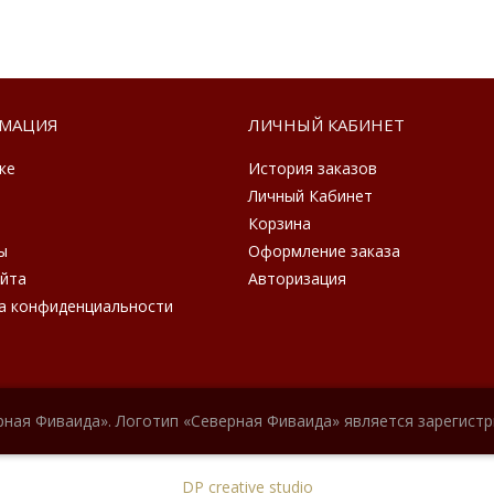
МАЦИЯ
ЛИЧНЫЙ КАБИНЕТ
ке
История заказов
Личный Кабинет
Корзина
ы
Оформление заказа
айта
Авторизация
а конфиденциальности
рная Фиваида». Логотип «Северная Фиваида» является зарегист
DP creative studio