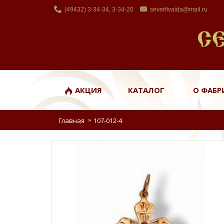
(49432) 3-34-34, 3-34-20
severfivaida@mail.ru
АКЦИЯ
КАТАЛОГ
О ФАБР
Главная
107-012-4