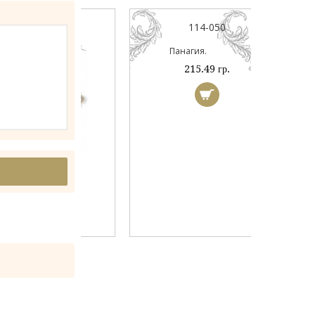
044А
114-050
ый
Панагия.
 гр.
215.49 гр.