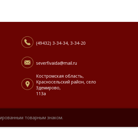
(49432) 3-34-34, 3-34-20
severfivaida@mail.ru
Костромская область,
Красносельский район, село
Здемирово,
113а
рированным товарным знаком.