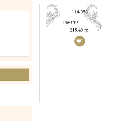
114-050
Панагия.
215.49 гр.
044А
ый
 гр.