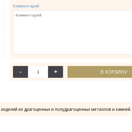
Комментарий
-
+
В КОРЗИНУ
114-044
114-
Крест требный
Крест требн
28.53 гр.
28.61
 изделий из драгоценных и полудрагоценных металлов и камней.