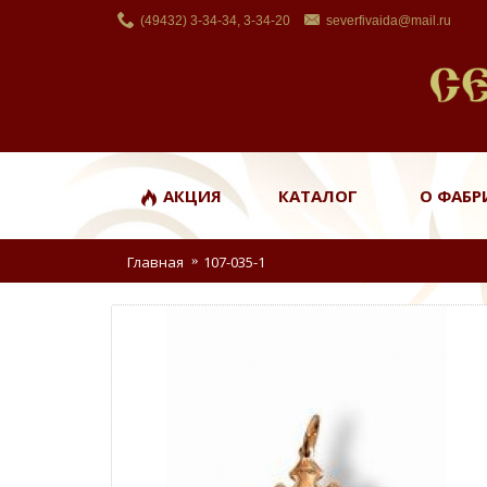
(49432) 3-34-34, 3-34-20
severfivaida@mail.ru
АКЦИЯ
КАТАЛОГ
О ФАБР
Главная
107-035-1