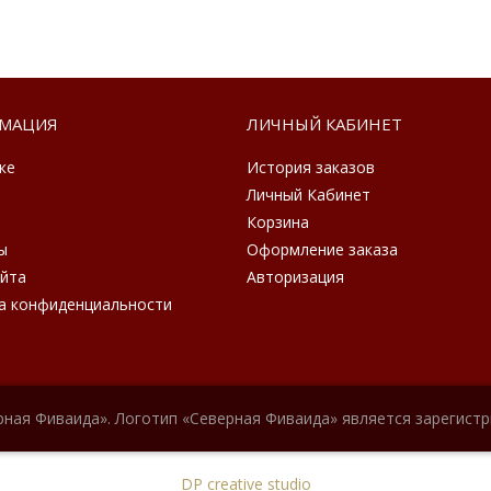
МАЦИЯ
ЛИЧНЫЙ КАБИНЕТ
ке
История заказов
Личный Кабинет
Корзина
ы
Оформление заказа
айта
Авторизация
а конфиденциальности
рная Фиваида». Логотип «Северная Фиваида» является зарегист
DP creative studio