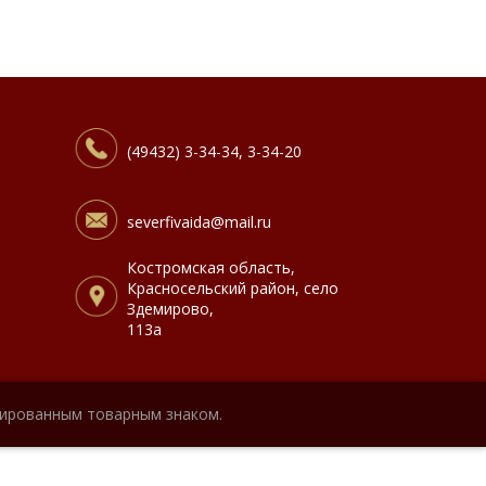
(49432) 3-34-34, 3-34-20
severfivaida@mail.ru
Костромская область,
Красносельский район, село
Здемирово,
113а
рированным товарным знаком.