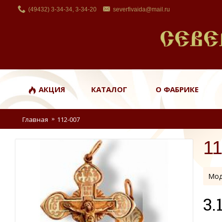
(49432) 3-34-34, 3-34-20
severfivaida@mail.ru
АКЦИЯ
КАТАЛОГ
О ФАБРИКЕ
Главная
112-007
1
Мод
3.