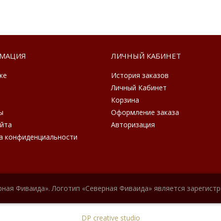
МАЦИЯ
ЛИЧНЫЙ КАБИНЕТ
ке
История заказов
Личный Кабинет
Корзина
ы
Оформление заказа
айта
Авторизация
а конфиденциальности
рная Фиваида». Логотип «Северная Фиваида» является зарегист
DP creative studio