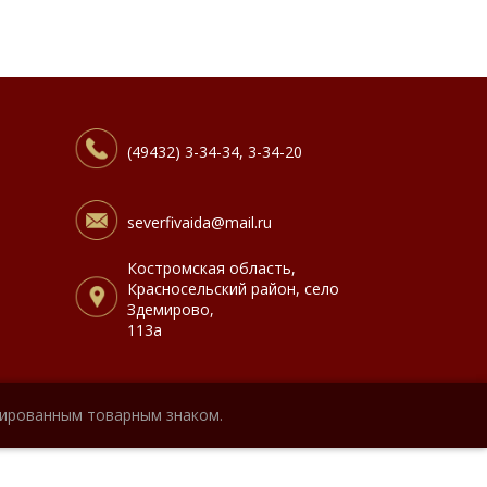
(49432) 3-34-34, 3-34-20
severfivaida@mail.ru
Костромская область,
Красносельский район, село
Здемирово,
113а
рированным товарным знаком.