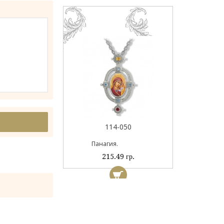
114-194Б
89.57 гр.
114-050
Панагия.
215.49 гр.