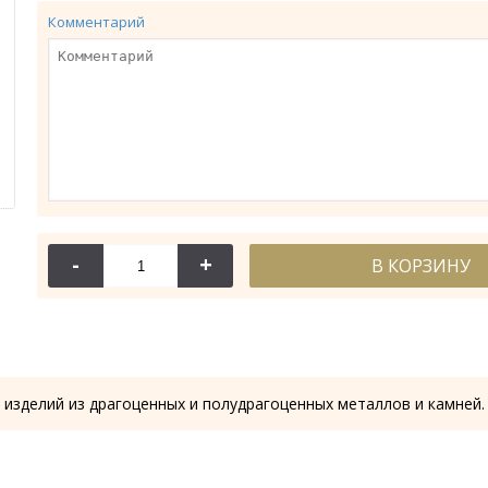
Комментарий
-
+
В КОРЗИНУ
114-044
114-044А
Крест требный
Крест требный
28.53 гр.
28.61 гр.
 изделий из драгоценных и полудрагоценных металлов и камней.