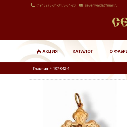
(49432) 3-34-34, 3-34-20
severfivaida@mail.ru
АКЦИЯ
КАТАЛОГ
О ФАБР
Главная
107-042-4