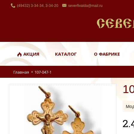
(49432) 3-34-34, 3-34-20
severfivaida@mail.ru
АКЦИЯ
КАТАЛОГ
О ФАБРИКЕ
Главная
107-047-1
1
Мод
2.