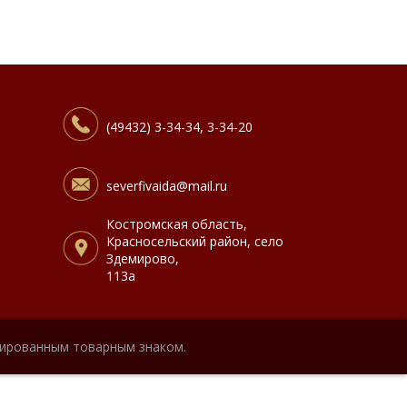
(49432) 3-34-34, 3-34-20
severfivaida@mail.ru
Костромская область,
Красносельский район, село
Здемирово,
113а
рированным товарным знаком.