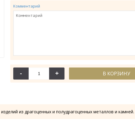
Комментарий
-
+
В КОРЗИНУ
114-044
114-
Крест требный
Крест требн
28.53 гр.
28.61
 изделий из драгоценных и полудрагоценных металлов и камней.