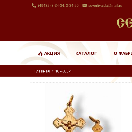
(49432) 3-34-34, 3-34-20
severfivaida@mail.ru
АКЦИЯ
КАТАЛОГ
О ФАБР
Главная
107-053-1