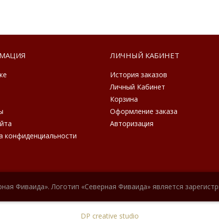
МАЦИЯ
ЛИЧНЫЙ КАБИНЕТ
ке
История заказов
Личный Кабинет
Корзина
ы
Оформление заказа
айта
Авторизация
а конфиденциальности
рная Фиваида». Логотип «Северная Фиваида» является зарегист
DP creative studio