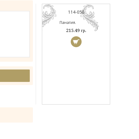
044А
114-050
ый
Панагия.
 гр.
215.49 гр.