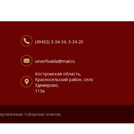
(49432) 3-34-34, 3-34-20
severfivaida@mail.ru
Костромская область,
Красносельский район, село
Здемирово,
113а
рированным товарным знаком.