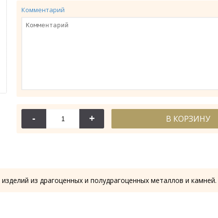
Комментарий
-
+
В КОРЗИНУ
114-044
114-
Крест требный
Крест требн
28.53 гр.
28.61
 изделий из драгоценных и полудрагоценных металлов и камней.