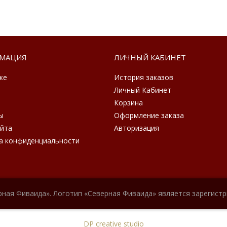
МАЦИЯ
ЛИЧНЫЙ КАБИНЕТ
ке
История заказов
Личный Кабинет
Корзина
ы
Оформление заказа
айта
Авторизация
а конфиденциальности
рная Фиваида». Логотип «Северная Фиваида» является зарегист
DP creative studio