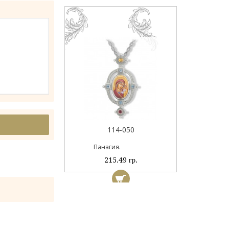
044А
114-050
ый
Панагия.
 гр.
215.49 гр.