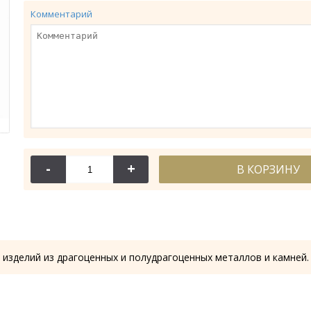
Комментарий
-
+
В КОРЗИНУ
114-044
114-
Крест требный
Крест требн
28.53 гр.
28.61
 изделий из драгоценных и полудрагоценных металлов и камней.