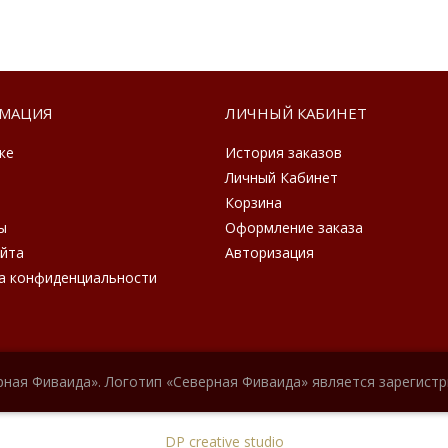
МАЦИЯ
ЛИЧНЫЙ КАБИНЕТ
ке
История заказов
Личный Кабинет
Корзина
ы
Оформление заказа
айта
Авторизация
а конфиденциальности
рная Фиваида». Логотип «Северная Фиваида» является зарегист
DP creative studio