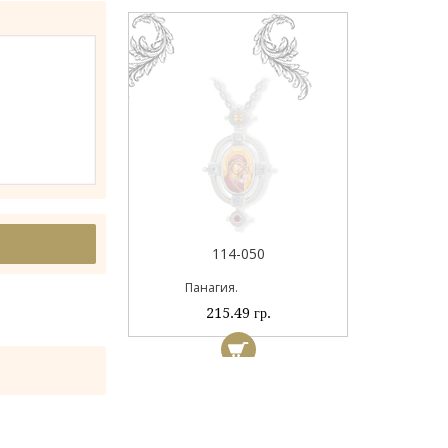
044А
114-050
ый
Панагия.
 гр.
215.49 гр.