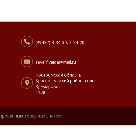
(49432) 3-34-34, 3-34-20
severfivaida@mail.ru
Костромская область,
Красносельский район, село
Здемирово,
113а
рированным товарным знаком.