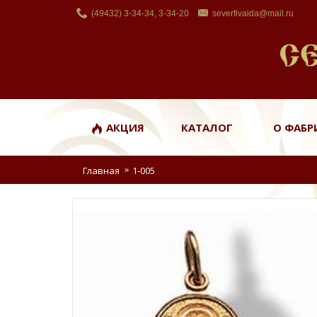
(49432) 3-34-34, 3-34-20
severfivaida@mail.ru
АКЦИЯ
КАТАЛОГ
О ФАБР
Главная
1-005