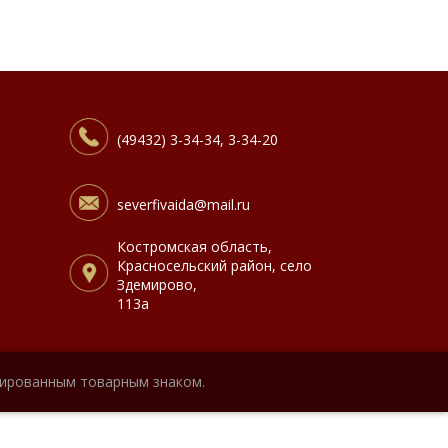
(49432) 3-34-34, 3-34-20
severfivaida@mail.ru
Костромская область,
Красносельский район, село
Здемирово,
113а
рированным товарным знаком.