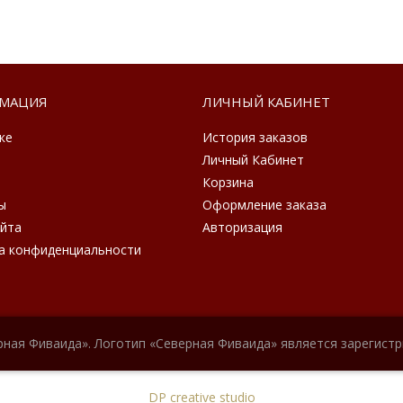
МАЦИЯ
ЛИЧНЫЙ КАБИНЕТ
ке
История заказов
Личный Кабинет
Корзина
ы
Оформление заказа
айта
Авторизация
а конфиденциальности
рная Фиваида». Логотип «Северная Фиваида» является зарегист
DP creative studio