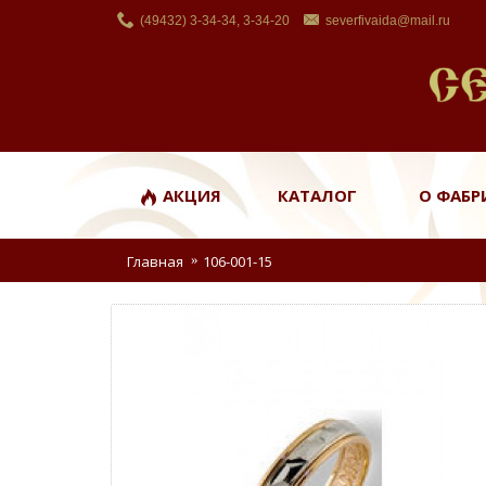
(49432) 3-34-34, 3-34-20
severfivaida@mail.ru
АКЦИЯ
КАТАЛОГ
О ФАБР
Главная
106-001-15