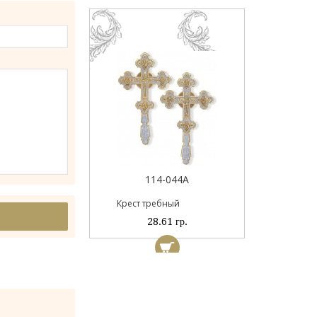
Пан
044
114-044А
ый
Крест требный
 гр.
28.61 гр.