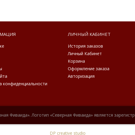
МАЦИЯ
ЛИЧНЫЙ КАБИНЕТ
ке
История заказов
Личный Кабинет
Корзина
ы
Оформление заказа
айта
Авторизация
а конфиденциальности
рная Фиваида». Логотип «Северная Фиваида» является зарегист
DP creative studio