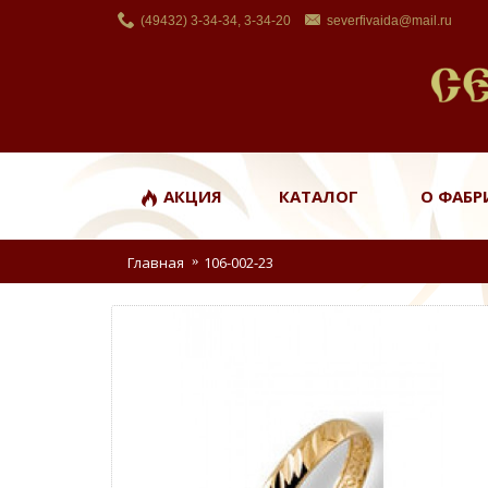
(49432) 3-34-34, 3-34-20
severfivaida@mail.ru
АКЦИЯ
КАТАЛОГ
О ФАБР
Главная
106-002-23