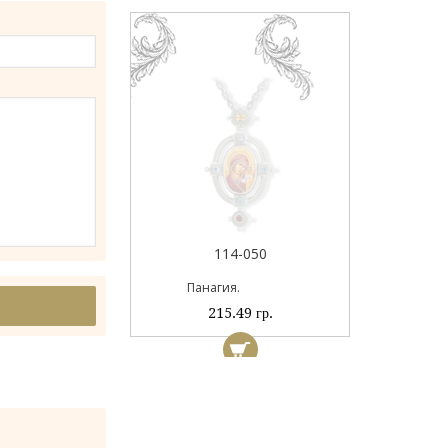
044А
114-050
ый
Панагия.
 гр.
215.49 гр.