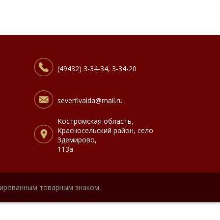
(49432) 3-34-34, 3-34-20
severfivaida@mail.ru
Костромская область,
Красносельский район, село
Здемирово,
113а
рированным товарным знаком.