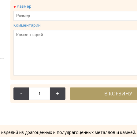
Размер
Комментарий
114-044
114-
Крест требный
Крест требн
-
+
В КОРЗИНУ
28.53 гр.
28.61
 изделий из драгоценных и полудрагоценных металлов и камней.