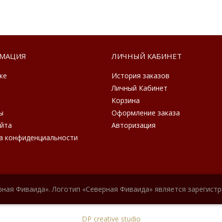
МАЦИЯ
ЛИЧНЫЙ КАБИНЕТ
ке
История заказов
Личный Кабинет
Корзина
ы
Оформление заказа
айта
Авторизация
а конфиденциальности
рная Фиваида». Логотип «Северная Фиваида» является зарегист
DP creative studio