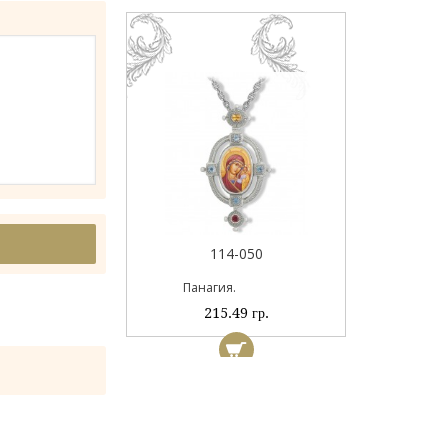
044А
114-050
ый
Панагия.
 гр.
215.49 гр.