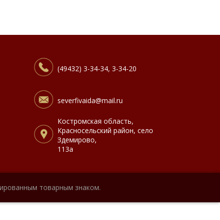
(49432) 3-34-34, 3-34-20
severfivaida@mail.ru
Костромская область,
Красносельский район, село
Здемирово,
113а
рированным товарным знаком.