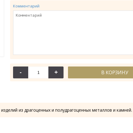
Комментарий
-
+
В КОРЗИНУ
114-044
114-
Крест требный
Крест требн
28.53 гр.
28.61
 изделий из драгоценных и полудрагоценных металлов и камней.