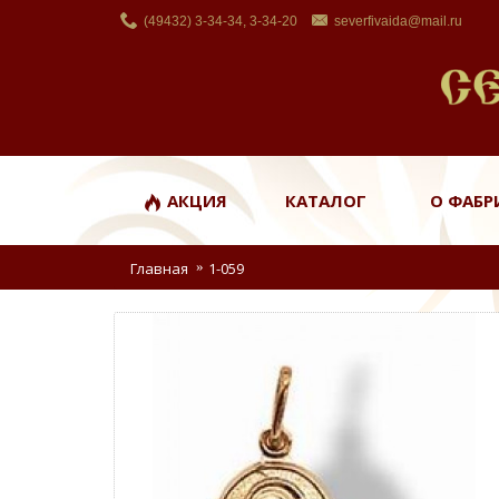
(49432) 3-34-34, 3-34-20
severfivaida@mail.ru
АКЦИЯ
КАТАЛОГ
О ФАБР
Главная
1-059