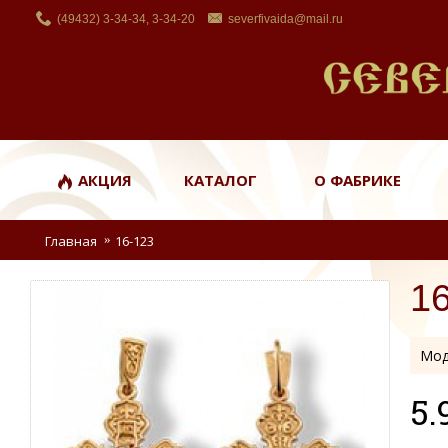
(49432) 3-34-34, 3-34-20
severfivaida@mail.ru
АКЦИЯ
КАТАЛОГ
О ФАБРИКЕ
Главная
16-123
1
Мод
5.