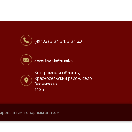
(49432) 3-34-34, 3-34-20
severfivaida@mail.ru
Костромская область,
Красносельский район, село
Здемирово,
113а
рированным товарным знаком.