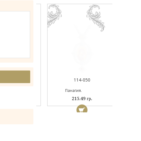
044А
114-050
ый
Панагия.
 гр.
215.49 гр.