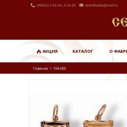
(49432) 3-34-34, 3-34-20
severfivaida@mail.ru
АКЦИЯ
КАТАЛОГ
О ФАБР
Главная
104-005