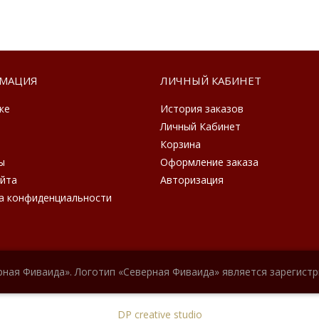
МАЦИЯ
ЛИЧНЫЙ КАБИНЕТ
ке
История заказов
Личный Кабинет
Корзина
ы
Оформление заказа
айта
Авторизация
а конфиденциальности
рная Фиваида». Логотип «Северная Фиваида» является зарегист
DP creative studio