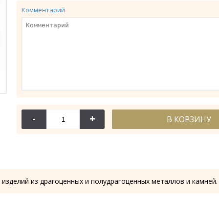
Комментарий
-
+
В КОРЗИНУ
114-044
114-
Крест требный
Крест требн
28.53 гр.
28.61
 изделий из драгоценных и полудрагоценных металлов и камней.