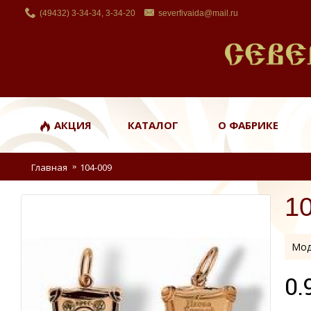
(49432) 3-34-34, 3-34-20
severfivaida@mail.ru
АКЦИЯ
КАТАЛОГ
О ФАБРИКЕ
Главная
104-009
1
Мод
0.