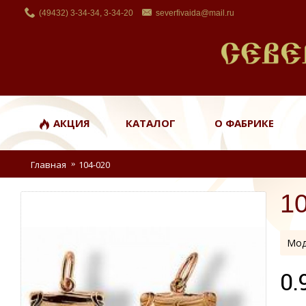
(49432) 3-34-34, 3-34-20
severfivaida@mail.ru
АКЦИЯ
КАТАЛОГ
О ФАБРИКЕ
Главная
104-020
1
Мод
0.