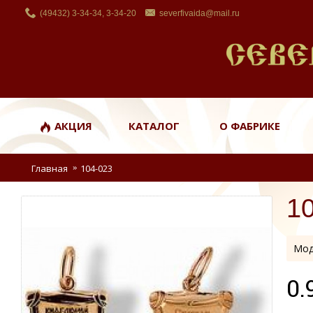
(49432) 3-34-34, 3-34-20
severfivaida@mail.ru
АКЦИЯ
КАТАЛОГ
О ФАБРИКЕ
Главная
104-023
1
Мод
0.