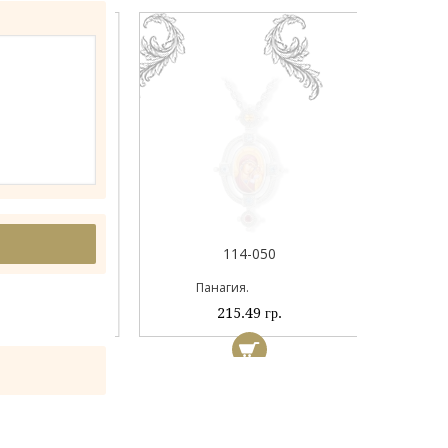
044А
114-050
ый
Панагия.
 гр.
215.49 гр.