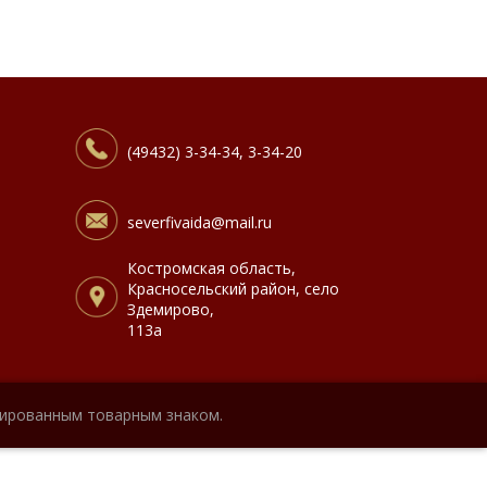
(49432) 3-34-34, 3-34-20
severfivaida@mail.ru
Костромская область,
Красносельский район, село
Здемирово,
113а
рированным товарным знаком.