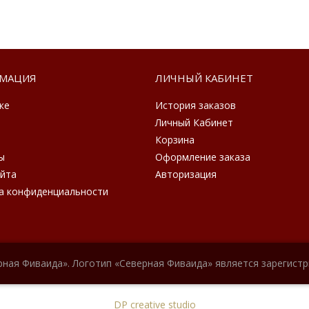
МАЦИЯ
ЛИЧНЫЙ КАБИНЕТ
ке
История заказов
Личный Кабинет
Корзина
ы
Оформление заказа
айта
Авторизация
а конфиденциальности
рная Фиваида». Логотип «Северная Фиваида» является зарегист
DP creative studio