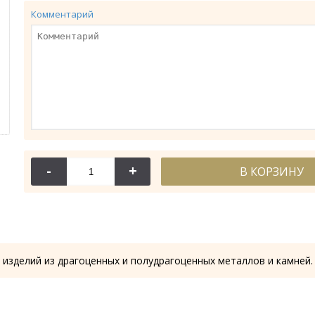
Комментарий
-
+
В КОРЗИНУ
114-044
114-
Крест требный
Крест требн
28.53 гр.
28.61
 изделий из драгоценных и полудрагоценных металлов и камней.