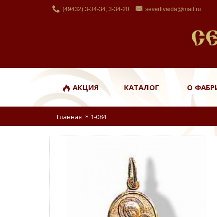
(49432) 3-34-34, 3-34-20
severfivaida@mail.ru
АКЦИЯ
КАТАЛОГ
О ФАБР
Главная
1-084