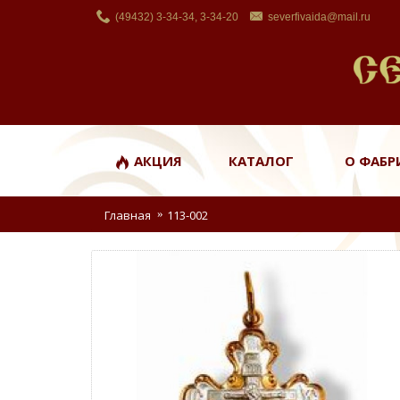
(49432) 3-34-34, 3-34-20
severfivaida@mail.ru
АКЦИЯ
КАТАЛОГ
О ФАБР
Главная
113-002