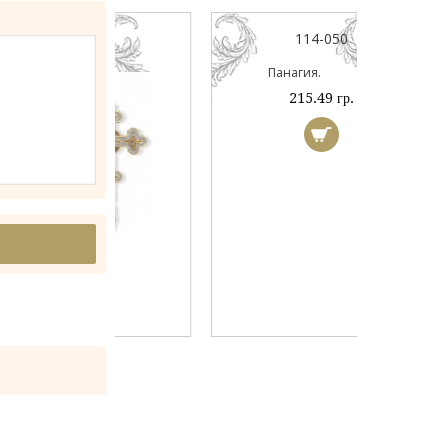
044А
114-050
ый
Панагия.
 гр.
215.49 гр.