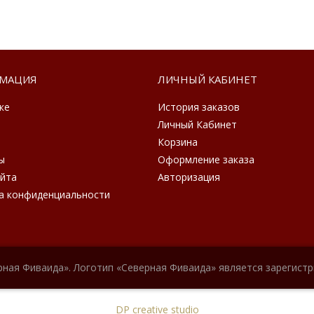
МАЦИЯ
ЛИЧНЫЙ КАБИНЕТ
ке
История заказов
Личный Кабинет
Корзина
ы
Оформление заказа
айта
Авторизация
а конфиденциальности
рная Фиваида». Логотип «Северная Фиваида» является зарегист
DP creative studio