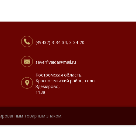
(49432) 3-34-34, 3-34-20
severfivaida@mail.ru
Костромская область,
Красносельский район, село
Здемирово,
113а
рированным товарным знаком.