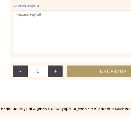
Комментарий
-
+
В КОРЗИНУ
114-044
114-
Крест требный
Крест требн
28.53 гр.
28.61
 изделий из драгоценных и полудрагоценных металлов и камней.