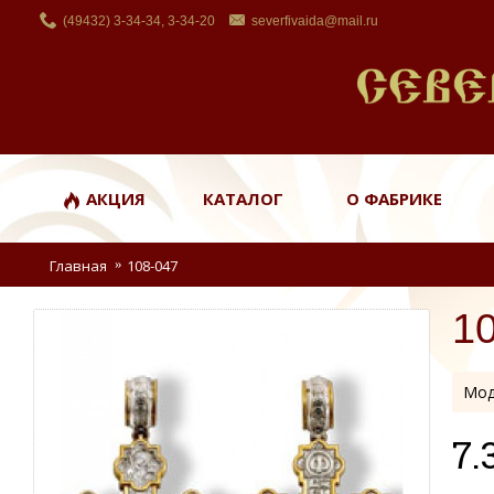
(49432) 3-34-34, 3-34-20
severfivaida@mail.ru
АКЦИЯ
КАТАЛОГ
О ФАБРИКЕ
Главная
108-047
1
Мод
7.