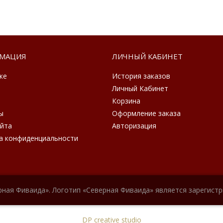
МАЦИЯ
ЛИЧНЫЙ КАБИНЕТ
ке
История заказов
Личный Кабинет
Корзина
ы
Оформление заказа
айта
Авторизация
а конфиденциальности
рная Фиваида». Логотип «Северная Фиваида» является зарегист
DP creative studio