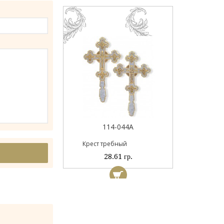
Пан
044
114-044А
ый
Крест требный
 гр.
28.61 гр.