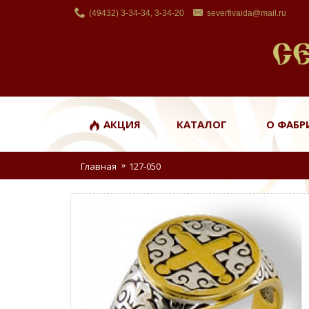
(49432) 3-34-34, 3-34-20
severfivaida@mail.ru
АКЦИЯ
КАТАЛОГ
О ФАБР
Главная
127-050