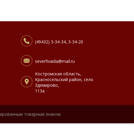
(49432) 3-34-34, 3-34-20
severfivaida@mail.ru
Костромская область,
Красносельский район, село
Здемирово,
113а
рированным товарным знаком.