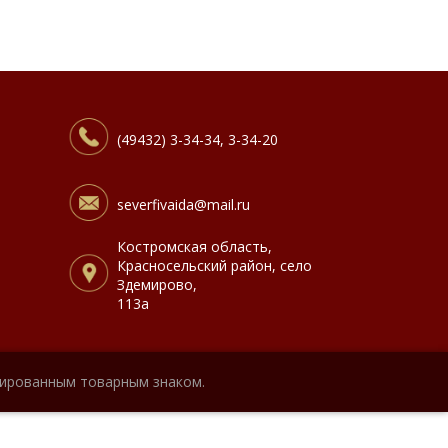
(49432) 3-34-34, 3-34-20
severfivaida@mail.ru
Костромская область,
Красносельский район, село
Здемирово,
113а
рированным товарным знаком.