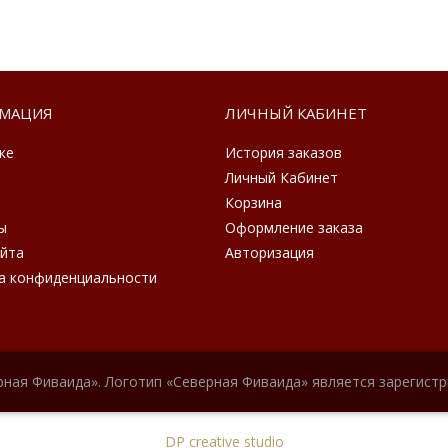
МАЦИЯ
ЛИЧНЫЙ КАБИНЕТ
ке
История заказов
Личный Кабинет
Корзина
ы
Оформление заказа
айта
Авторизация
а конфиденциальности
рная Фиваида». Логотип «Северная Фиваида» является зарегист
DP creative studio