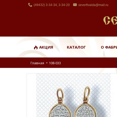
(49432) 3-34-34, 3-34-20
severfivaida@mail.ru
АКЦИЯ
КАТАЛОГ
О ФАБР
Главная
108-033