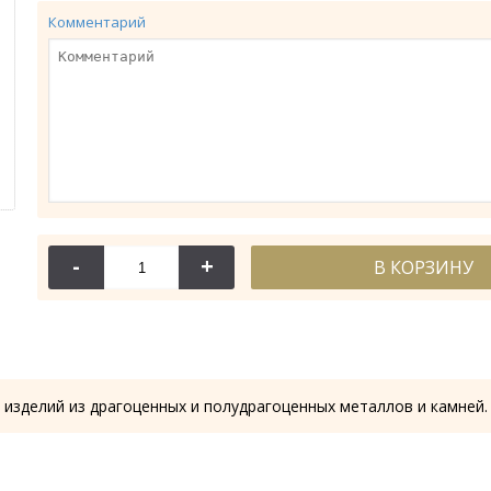
Комментарий
-
+
В КОРЗИНУ
114-
Крест требн
28.53
 изделий из драгоценных и полудрагоценных металлов и камней.