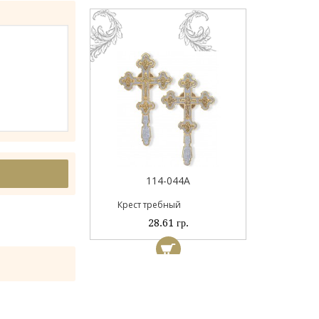
Пан
044
114-044А
ый
Крест требный
 гр.
28.61 гр.