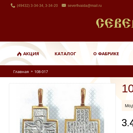
(49432) 3-34-34, 3-34-20
severfivaida@mail.ru
АКЦИЯ
КАТАЛОГ
О ФАБРИКЕ
Главная
108-017
1
Мод
3.