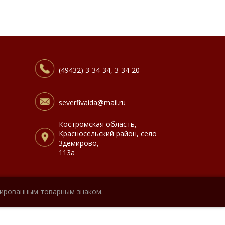
(49432) 3-34-34, 3-34-20
severfivaida@mail.ru
Костромская область,
Красносельский район, село
Здемирово,
113а
рированным товарным знаком.