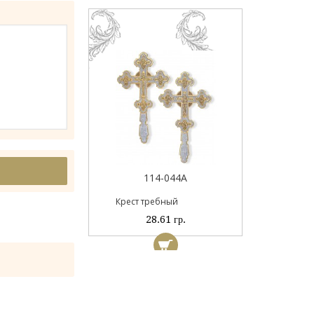
Пан
044
114-044А
ый
Крест требный
 гр.
28.61 гр.