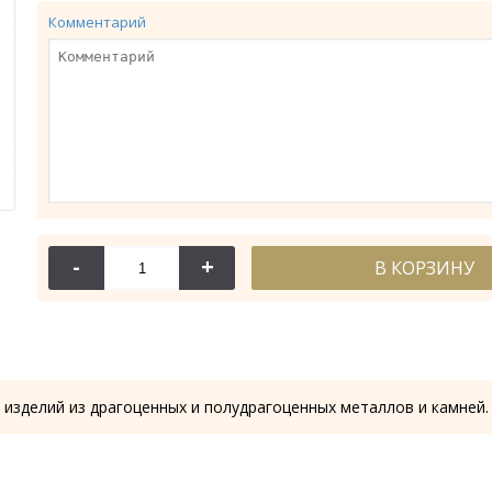
Комментарий
-
+
В КОРЗИНУ
114-
Крест требн
28.53
 изделий из драгоценных и полудрагоценных металлов и камней.