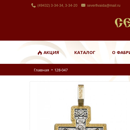
(49432) 3-34-34, 3-34-20
severfivaida@mail.ru
АКЦИЯ
КАТАЛОГ
О ФАБР
Главная
128-047