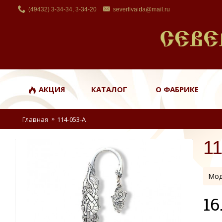
(49432) 3-34-34, 3-34-20
severfivaida@mail.ru
АКЦИЯ
КАТАЛОГ
О ФАБРИКЕ
Главная
114-053-А
1
Мод
16