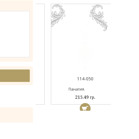
044А
114-050
ый
Панагия.
 гр.
215.49 гр.