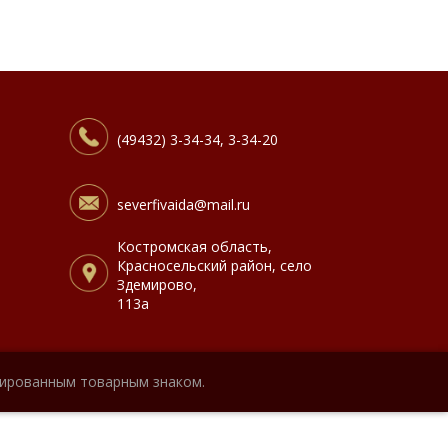
(49432) 3-34-34, 3-34-20
severfivaida@mail.ru
Костромская область,
Красносельский район, село
Здемирово,
113а
рированным товарным знаком.