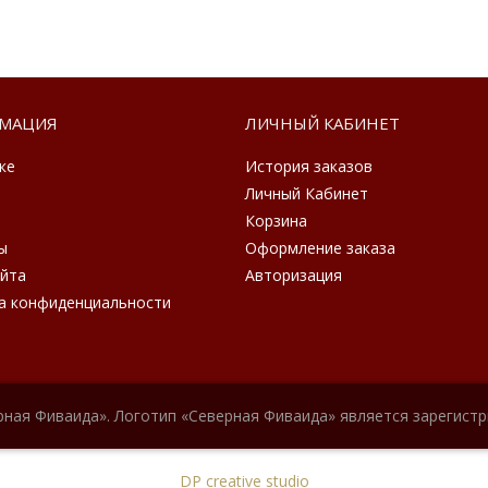
МАЦИЯ
ЛИЧНЫЙ КАБИНЕТ
ке
История заказов
Личный Кабинет
Корзина
ы
Оформление заказа
айта
Авторизация
а конфиденциальности
рная Фиваида». Логотип «Северная Фиваида» является зарегист
DP creative studio