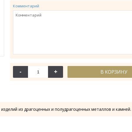
Комментарий
-
+
В КОРЗИНУ
114-044
114-
Крест требный
Крест требн
28.53 гр.
28.61
 изделий из драгоценных и полудрагоценных металлов и камней.