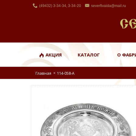
(49432) 3-34-34, 3-34-20
severfivaida@mail.ru
АКЦИЯ
КАТАЛОГ
О ФАБР
Главная
114-058-А