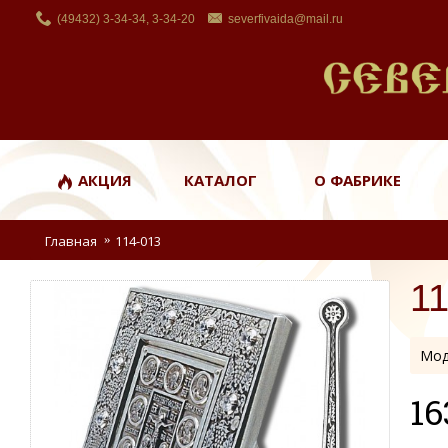
(49432) 3-34-34, 3-34-20
severfivaida@mail.ru
АКЦИЯ
КАТАЛОГ
О ФАБРИКЕ
Главная
114-013
1
Мод
16