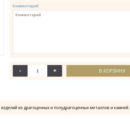
Комментарий
-
+
В КОРЗИНУ
114-
Крест требн
28.53
 изделий из драгоценных и полудрагоценных металлов и камней.