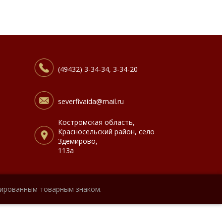
(49432) 3-34-34, 3-34-20
severfivaida@mail.ru
Костромская область,
Красносельский район, село
Здемирово,
113а
рированным товарным знаком.