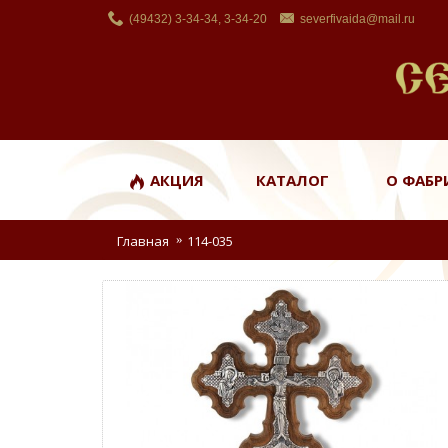
(49432) 3-34-34, 3-34-20
severfivaida@mail.ru
АКЦИЯ
КАТАЛОГ
О ФАБР
Главная
114-035