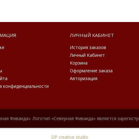
МАЦИЯ
ЛИЧНЫЙ КАБИНЕТ
ке
История заказов
Личный Кабинет
Корзина
ы
Оформление заказа
айта
Авторизация
а конфиденциальности
рная Фиваида». Логотип «Северная Фиваида» является зарегист
DP creative studio