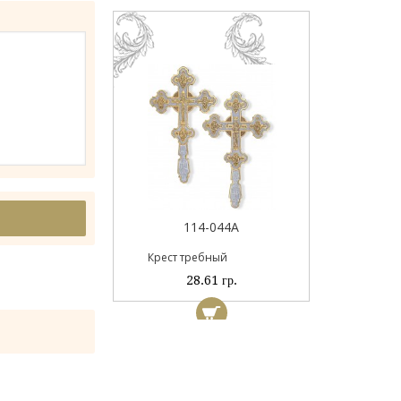
Пан
044
114-044А
ый
Крест требный
 гр.
28.61 гр.