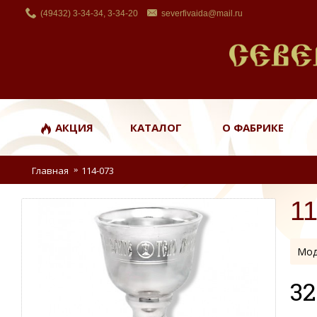
(49432) 3-34-34, 3-34-20
severfivaida@mail.ru
АКЦИЯ
КАТАЛОГ
О ФАБРИКЕ
Главная
114-073
1
Мод
32