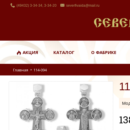
(49432) 3-34-34, 3-34-20
severfivaida@mail.ru
АКЦИЯ
КАТАЛОГ
О ФАБРИКЕ
Главная
114-094
1
Мод
13