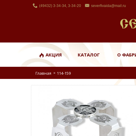
(49432) 3-34-34, 3-34-20
severfivaida@mail.ru
АКЦИЯ
КАТАЛОГ
О ФАБР
Главная
114-159