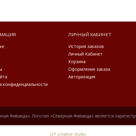
МАЦИЯ
ЛИЧНЫЙ КАБИНЕТ
ке
История заказов
Личный Кабинет
Корзина
ы
Оформление заказа
айта
Авторизация
а конфиденциальности
рная Фиваида». Логотип «Северная Фиваида» является зарегист
DP creative studio