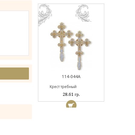
Пан
044
114-044А
ый
Крест требный
 гр.
28.61 гр.