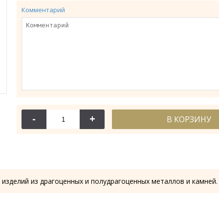
Комментарий
-
+
В КОРЗИНУ
114-
Крест требн
28.53
 изделий из драгоценных и полудрагоценных металлов и камней.