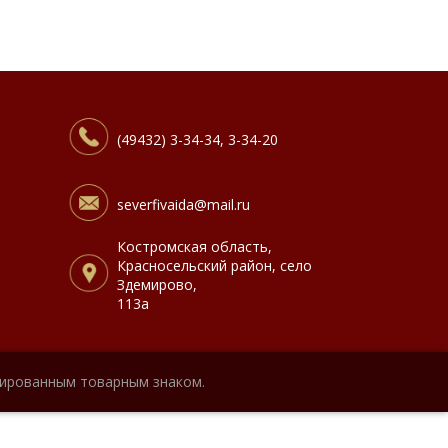
(49432) 3-34-34, 3-34-20
severfivaida@mail.ru
Костромская область,
Красносельский район, село
Здемирово,
113а
рированным товарным знаком.