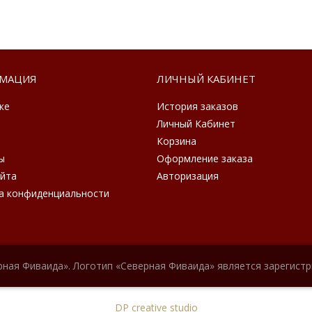
МАЦИЯ
ЛИЧНЫЙ КАБИНЕТ
ке
История заказов
Личный Кабинет
Корзина
ы
Оформление заказа
айта
Авторизация
а конфиденциальности
рная Фиваида». Логотип «Северная Фиваида» является зарегист
DP creative studio