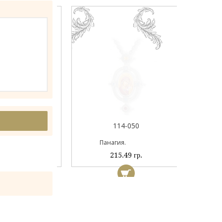
044А
114-050
ый
Панагия.
 гр.
215.49 гр.