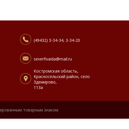
(49432) 3-34-34, 3-34-20
severfivaida@mail.ru
Костромская область,
Красносельский район, село
Здемирово,
113а
рированным товарным знаком.