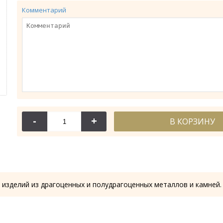
Комментарий
-
+
В КОРЗИНУ
114-044
114-
Крест требный
Крест требн
28.53 гр.
28.61
 изделий из драгоценных и полудрагоценных металлов и камней.