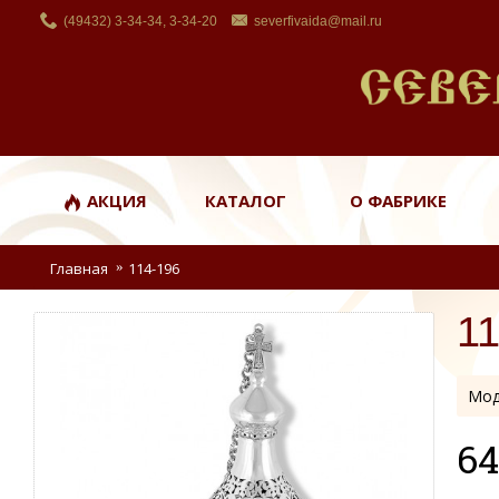
(49432) 3-34-34, 3-34-20
severfivaida@mail.ru
АКЦИЯ
КАТАЛОГ
О ФАБРИКЕ
Главная
114-196
1
Мод
64