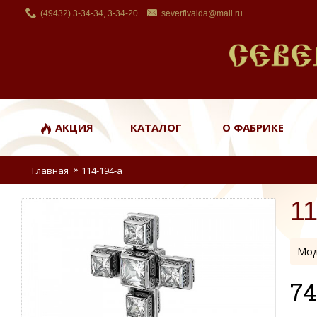
(49432) 3-34-34, 3-34-20
severfivaida@mail.ru
АКЦИЯ
КАТАЛОГ
О ФАБРИКЕ
Главная
114-194-а
11
Мод
74